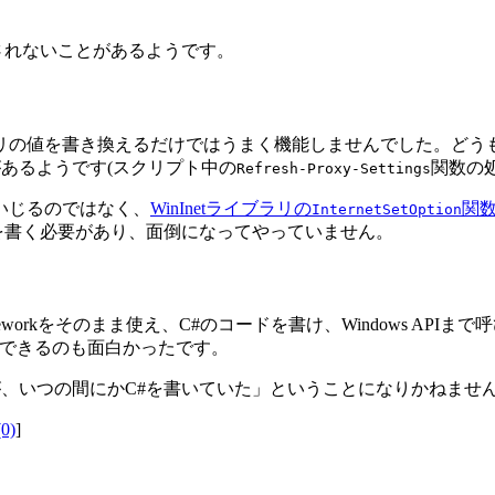
通り適用されないことがあるようです。
リの値を書き換えるだけではうまく機能しませんでした。どうも
要があるようです(スクリプト中の
関数の処
Refresh-Proxy-Settings
いじるのではなく、
WinInetライブラリの
関
InternetSetOption
コードを書く必要があり、面倒になってやっていません。
T Frameworkをそのまま使え、C#のコードを書け、Windows
できるのも面白かったです。
りが、いつの間にかC#を書いていた」ということになりかねません
0)
]