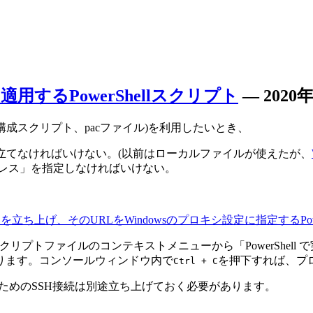
用するPowerShellスクリプト
―
2020
構成スクリプト、pacファイル)を利用したいとき、
立てなければいけない。(以前はローカルファイルが使えたが、
アドレス」を指定しなければいけない。
ち上げ、そのURLをWindowsのプロキシ設定に指定するPower
スクリプトファイルのコンテキストメニューから「PowerShe
ります。コンソールウィンドウ内で
を押下すれば、プ
Ctrl + C
のためのSSH接続は別途立ち上げておく必要があります。