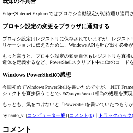
既知の不具合
EdgeやInternet Explorerではプロキシ自動設定が期待
プロキシ設定の変更をブラウザに通知する
プロキシ設定はレジストリに保存されていますが、レジスト
リケーションに伝えるために、Windows APIを呼び出す必
もっと言うと、プロキシ設定の変更自体もレジストリを直接
造体を定義するなど、PowerShellスクリプト中にC#の
Windows PowerShellの感想
今回初めてWindows PowerShellを書いたのですが、.NE
ジェクトを直接扱うことでC#の
/
相当の処理を実現
async
await
もっとも、気をつけないと「PowerShellを書いていたつも
by
nanto_vi
[
コンピュータ一般
]
[
コメント(0)
｜
トラックバック(
コメント