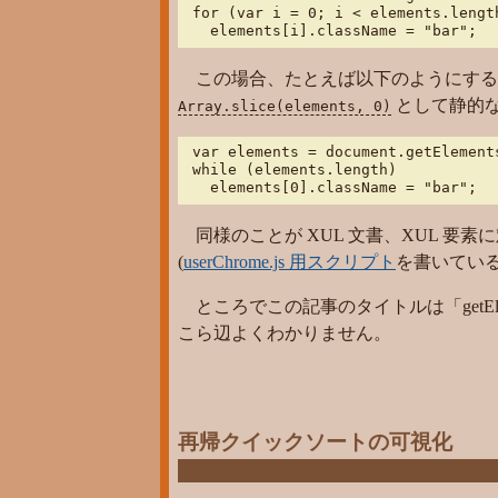
for (var i = 0; i < elements.length
  elements[i].className = "bar";
この場合、たとえば以下のようにする
として静的な
Array.slice(elements, 0)
var elements = document.getElements
while (elements.length)

  elements[0].className = "bar";
同様のことが XUL 文書、XUL 要
(
userChrome.js 用スクリプト
を書いてい
ところでこの記事のタイトルは「
getE
こら辺よくわかりません。
再帰クイックソートの可視化