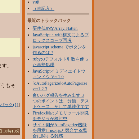
yuji
（未記入）
最近のトラックバック
要件低めなArray.Flatten
JavaScript：with構文によるブ
ロックスコープ再考
javascript scheme でボタンを
作るのは ?
rubyのデフォルト引数を使っ
た再帰処理
ます。
JavaScriptイミディエイトウ
ィンドウ Ver.1.0
[oAutoPagerize]oAutoPagerize
どうもそ
ver1.2.3
良いバグ報告を生み出す 3
つのポイントは、分類、テス
バック(1)
]
トケース、そして単純化です
Firefox用のメモリツール開発
をモジラが検討中
サイト側がAutoPagerize機能
を用意しuser.jsと競合する場
日 18時10分
合に関する雑感