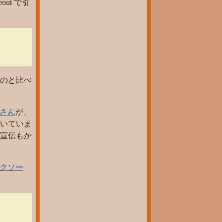
ut で引
のと比べ
さん
が、
を書いていま
宣伝もか
ックソー
。