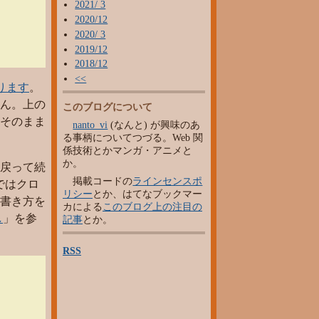
2021/ 3
2020/12
2020/ 3
2019/12
2018/12
<<
ります
。
ん。上の
このブログについて
そのまま
nanto_vi
(なんと) が興味のあ
る事柄についてつづる。Web 関
係技術とかマンガ・アニメと
か。
戻って続
掲載コードの
ラインセンスポ
 ではクロ
リシー
とか、はてなブックマー
書き方を
カによる
このブログ上の注目の
し
」を参
記事
とか。
RSS