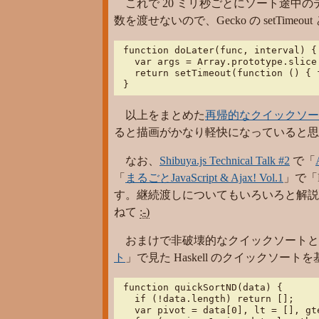
これで 20 ミリ秒ごとにソート途中のデー
数を渡せないので、Gecko の setTimeo
function doLater(func, interval) {

  var args = Array.prototype.slice.
  return setTimeout(function () { 
}
以上をまとめた
再帰的なクイックソー
ると描画がかなり軽快になっていると思
なお、
Shibuya.js Technical Talk #2
で「
「
まるごとJavaScript & Ajax! Vol.1
」で「F
す。継続渡しについてもいろいろと解説
ねて
:-)
おまけで非破壊的なクイックソートと
ト
」で見た Haskell のクイックソ
function quickSortND(data) {

  if (!data.length) return [];

  var pivot = data[0], lt = [], gte