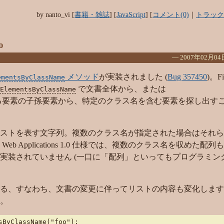
by
nanto_vi
[
書籍・雑誌
]
[
JavaScript
]
[
コメント(0)
｜
トラック
o
―
2007年02月04
メソッド
が実装されました (
Bug 357450
)。Fi
ementsByClassName
で文書全体から、または
ElementsByClassName
る要素の子孫要素から、特定のクラス名を含む要素を探し出す
ストを表す文字列。複数のクラス名が指定された場合はそれら
 Applications 1.0 仕様では、複数のクラス名を収めた配
実装されていません (一口に「配列」といってもプログラミン
る、すなわち、文書の変更に伴ってリストの内容も変化します
。
ByClassName("foo");
