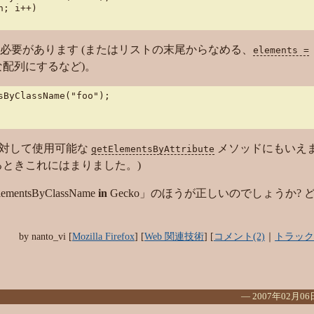
; i++)

必要があります (またはリストの末尾からなめる、
elements =
配列にするなど)。
ByClassName("foo");

素に対して使用可能な
メソッドにもいえ
getElementsByAttribute
るときこれにはまりました。)
lementsByClassName
in
Gecko
」のほうが正しいのでしょうか? 
by
nanto_vi
[
Mozilla Firefox
]
[
Web 関連技術
]
[
コメント(2)
｜
トラック
―
2007年02月06