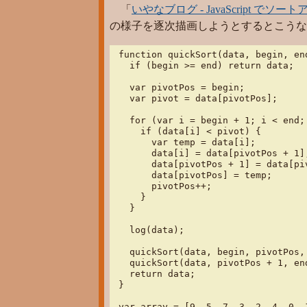
「
いやなブログ - JavaScript で
の様子を逐次描画しようとするとこうな
function quickSort(data, begin, end
  if (begin >= end) return data;

  var pivotPos = begin;

  var pivot = data[pivotPos];

  for (var i = begin + 1; i < end; 
    if (data[i] < pivot) {

      var temp = data[i];

      data[i] = data[pivotPos + 1];
      data[pivotPos + 1] = data[piv
      data[pivotPos] = temp;

      pivotPos++;

    }

  }

  log(data);

  quickSort(data, begin, pivotPos, 
  quickSort(data, pivotPos + 1, end
  return data;

}

var array = [9, 5, 7, 3, 2, 4, 0, 1