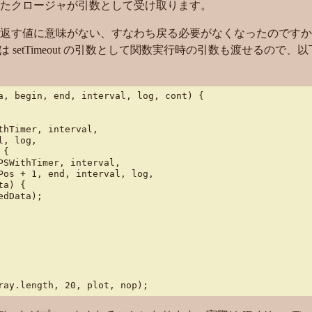
たクロージャが引数として受け取ります。
返す値に意味がない、すなわち戻る必要がなくなったのですか
は setTimeout の引数として関数実行時の引数も渡せるので、
a, begin, end, interval, log, cont) {

hTimer, interval,

, log,

{

PSWithTimer, interval,

Pos + 1, end, interval, log,

a) {

dData);

ray.length, 20, plot, nop);