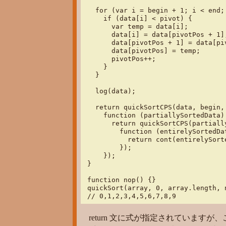
  for (var i = begin + 1; i < end; 
    if (data[i] < pivot) {

      var temp = data[i];

      data[i] = data[pivotPos + 1];
      data[pivotPos + 1] = data[piv
      data[pivotPos] = temp;

      pivotPos++;

    }

  }

  log(data);

  return quickSortCPS(data, begin, 
    function (partiallySortedData) 
      return quickSortCPS(partiall
        function (entirelySortedDat
          return cont(entirelySorte
        });

    });

}

function nop() {}

quickSort(array, 0, array.length, n
// 0,1,2,3,4,5,6,7,8,9
return 文に式が指定されていま