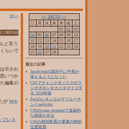
次>>
<<
2007/02
>>
日
月
火
水
木
金
土
01
02
03
日 23時20分
04
05
06
07
08
09
10
11
12
13
14
15
16
17
んと言う
18
19
20
21
22
23
24
 くらいで
25
26
27
28
最近の記事
は示され
JavaScriptの識別子に中黒が
思いつか
使えるようになった
た編集の
CSSでチェックボックスやラ
ジオボタンをカスタマイズす
る 2024年版
Perlのレキシカルサブルーチ
したが
Web
ンとperlcritic
CSSのconic-gradientで直線的
な模様を作る
ンプレス
CSSの絶対配置の要素の静的
位置矩形