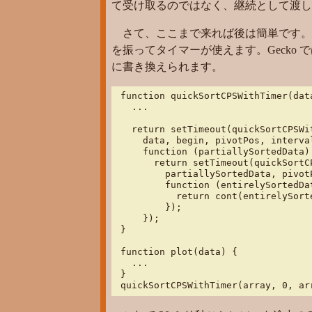
て受け取るのではなく、継続として渡し
さて、ここまで来れば後は簡単です。
を振ってタイマーが使えます。Gecko で
に書き換えられます。
function quickSortCPSWithTimer(dat
  ...

  return setTimeout(quickSortCPSWit
    data, begin, pivotPos, interval
    function (partiallySortedData) 
      return setTimeout(quickSortC
        partiallySortedData, pivot
        function (entirelySortedDat
          return cont(entirelySorte
        });

    });

}

function plot(data) {

  ...

}

quickSortCPSWithTimer(array, 0, ar