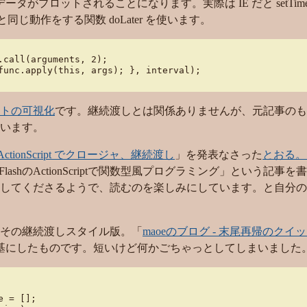
タがプロットされることになります。実際は IE だと setTimeo
ut と同じ動作をする関数 doLater を使います。
call(arguments, 2);

func.apply(this, args); }, interval);

トの可視化
です。継続渡しとは関係ありませんが、元記事のも
います。
ActionScript でクロージャ、継続渡し
」を発表なさった
とおる。
lashのActionScriptで関数型風プログラミング」という記事
してくださるようで、読むのを楽しみにしています。と自分の
その継続渡しスタイル版。「
maoeのブログ - 末尾再帰のクイ
ートを基にしたものです。短いけど何かごちゃっとしてしまいました
 = [];
