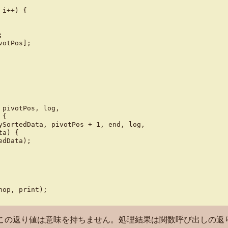
i++) {



otPos];

pivotPos, log,

{

ySortedData, pivotPos + 1, end, log,

a) {

dData);

op, print);

すが、この返り値は意味を持ちません。処理結果は関数呼び出しの返