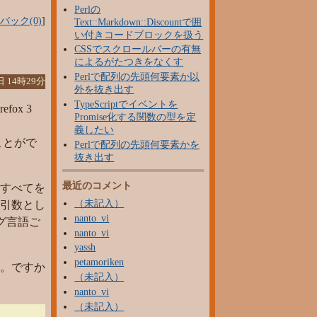
Perlの
バック(0)
]
Text::Markdown::Discountで囲
い付きコードブロックを扱う
CSSでスクロールバーの有無
によるがたつきをなくす
Perlで配列の先頭何要素か以
日 14時29分
外を抜き出す
TypeScriptでイベントを
refox 3
Promise化する関数の型を定
義したい
ことがで
Perlで配列の先頭何要素かを
抜き出す
最近のコメント
すべてを
（未記入）
列も引数とし
nanto_vi
グ言語ご
nanto_vi
yassh
petamoriken
。ですか
（未記入）
nanto_vi
（未記入）