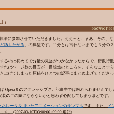
l.1」
―
2007年02月02
執筆に参加させていただきました。ええっと、まあ、その、な
ど語りたがる
」の典型です。半分とは言わないまでも 3 分の 2
。
するのは初めてで分量の見当がつかなかったからで。桁数行数
すればページ数の目安が一目瞭然のところを、そんなことすら
き上げてしまった原稿をひとつの記事にまとめ上げてくださっ
 Opera 9 のアグレッシブさ。記事中では触れられませんで
CSS 実装の二の舞にならないかと思わず心配してしまうほどです。
art 1、ジェネレータを用いたアニメーションのサンプル
です。また、
イ
ます。