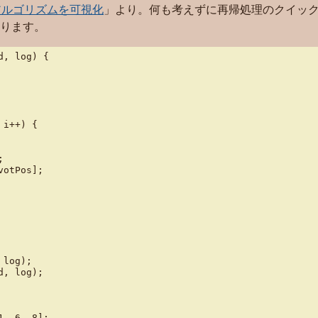
ソートアルゴリズムを可視化
」より。何も考えずに再帰処理のクイッ
ります。
, log) {

i++) {



otPos];

log);

, log);

, 6, 8];
