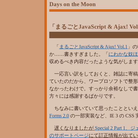
Days on the Moon
「まるごとJavaScript & Ajax! Vo
「
まるごとJavaScript & Ajax! Vol.1
」の
か……書きすぎました。「
にわかな奴ほ
収めるべき内容だったような気がします
一応言い訳をしておくと、雑誌に寄稿
ていたのだから、ワープロソフトで整形
なかったわけで。すっかり余裕なしで書
方々には感謝するばかりです。
ちなみに書いていて思ったことといえば
Forms 2.0
の一部実装など、IE 3 の 
遅くなりましたが
Special 2 P
のサポートページ
にて訂正情報が出てい